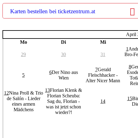
Karten bestellen bei ticketzentrum.at
April
Mo
Di
Mi
1
Andr
29
30
31
Bro-Fe
8
Ger
7
Gerald
6
Der Nino aus
Esode
5
Fleischhacker -
Wien
Tot
Alter Nicer Mann
Rei
13
Florian Klenk &
12
Nina Proll & Trio
Florian Scheuba:
de Salón - Lieder
15
Bi
Sag du, Florian -
14
eines armen
Di
was ist jetzt schon
Mädchens
wieder?!