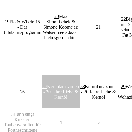
20
Max
22
Bi
19
Flo & Wisch: 15
Simonischek &
mit Si
- Das
Simone Kopmajer:
21
seine
Jubiläumsprogramm
Walser meets Jazz -
Fat 
Liebesgeschichten
27
Kernölamazonen
28
Kernölamazonen
29
We
26
- 20 Jahre Liebe &
- 20 Jahre Liebe &
Kernöl
Kernöl
Wohnzi
3
Hahn singt
Kreisler:
4
5
Taubenvergiften für
Fortgeschrittene