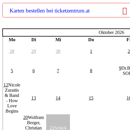
Karten bestellen bei ticketzentrum.at
Oktober 2026
Mo
Di
Mi
Do
F
28
29
30
1
2
9
Dr.B
5
6
7
8
SO
12
Nicole
Zuraitis
& Band
13
14
15
1
- How
Love
Begins
20
Wolfram
Berger,
Christian
21
Schick