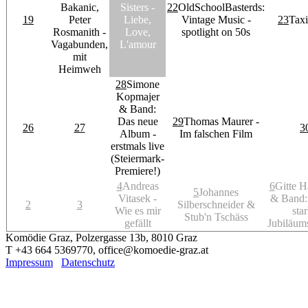
Bakanic,
Sisters -
22
OldSchoolBasterds:
19
Peter
Liebe,
Vintage Music -
23
Taxi
Rosmanith -
Love,
spotlight on 50s
Vagabunden,
L'amour
mit
Heimweh
28
Simone
Kopmajer
& Band:
Das neue
29
Thomas Maurer -
26
27
3
Album -
Im falschen Film
erstmals live
(Steiermark-
Premiere!)
4
Andreas
6
Gitte H
5
Johannes
Vitasek -
& Band: 
2
3
Silberschneider &
Wie es mir
star
Stub'n Tschäss
gefällt
Jubiläum
Komödie Graz, Polzergasse 13b, 8010 Graz
T +43 664 5369770, office@komoedie-graz.at
Impressum
Datenschutz