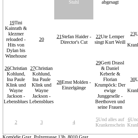
Stuhl
abgesagt
19
Tini
Kainrath &
klezmer
23
U
21
Stefan Haider -
22
Ute Lemper
reloaded -
20
Director's Cut
singt Kurt Weill
Hits von
Kran
Dylan bis
Winehouse
29
Gerti Drassl
26
Christian
27
Christian
& Daniel
Kohlund,
Kohlund,
Keberle &
Ina Paule
Ina Paule
Florian
30
U
28
Ernst Molden -
Klink und
Klink und
Krumpöck: Der
Einzelgänge
Wayne
Wayne
ewige
Kran
Jackson -
Jackson -
Junggeselle -
Lebensblues
Lebensblues
Beethoven und
seine Frauen
5
Und alles auf
6
Und
2
3
4
Krankenschein
Kran
Komödie Graz, Polzergasse 13b, 8010 Graz