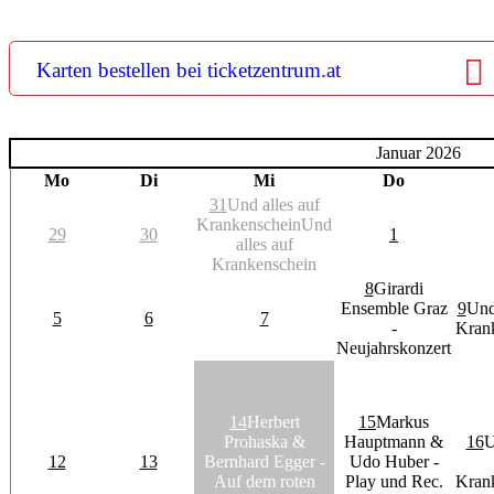
Karten bestellen bei ticketzentrum.at
Januar 2026
Mo
Di
Mi
Do
31
Und alles auf
Krankenschein
Und
29
30
1
alles auf
Krankenschein
8
Girardi
Ensemble Graz
9
Und
5
6
7
-
Kran
Neujahrskonzert
14
Herbert
15
Markus
Prohaska &
Hauptmann &
16
U
12
13
Bernhard Egger -
Udo Huber -
Auf dem roten
Play und Rec.
Kran