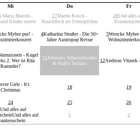
Mi
Do
Fr
 Maria Marold -
27
Martin Kosch -
28
Und alles 
und Kinder zuerst
Bauchfleck ins Fettnäpfchen
Krankensche
ke Myhre pur! -
4
Katharina Straßer - Die 50+
5
Wencke Myhre 
zimmerkonzert
Jahre Austropop Revue
Wohnzimmerkon
lamazonen - Kugel
11
Johannes Silberschneider
ks 2. Wer ist Rita
12
Andreas Vitasek -
& Stub'n Tschäss
Rammler?
over Girls - It's
18
19
Christmas
24
25
26
Und alles auf
schein
Und alles auf
1
2
rankenschein