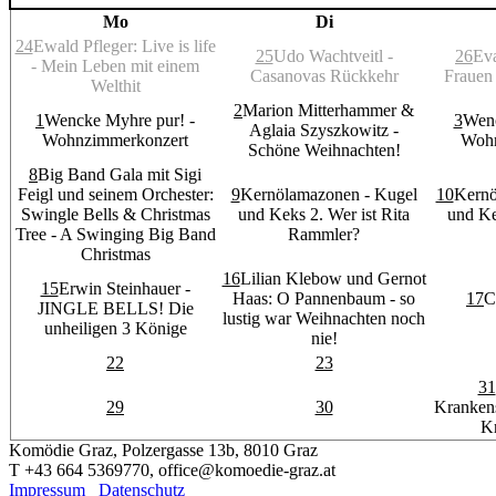
Mo
Di
24
Ewald Pfleger: Live is life
25
Udo Wachtveitl -
26
Eva
- Mein Leben mit einem
Casanovas Rückkehr
Frauen 
Welthit
2
Marion Mitterhammer &
1
Wencke Myhre pur! -
3
Wenc
Aglaia Szyszkowitz -
Wohnzimmerkonzert
Wohn
Schöne Weihnachten!
8
Big Band Gala mit Sigi
Feigl und seinem Orchester:
9
Kernölamazonen - Kugel
10
Kernö
Swingle Bells & Christmas
und Keks 2. Wer ist Rita
und Ke
Tree - A Swinging Big Band
Rammler?
Christmas
16
Lilian Klebow und Gernot
15
Erwin Steinhauer -
Haas: O Pannenbaum - so
17
C
JINGLE BELLS! Die
lustig war Weihnachten noch
unheiligen 3 Könige
nie!
22
23
31
29
30
Kranken
K
Komödie Graz, Polzergasse 13b, 8010 Graz
T +43 664 5369770, office@komoedie-graz.at
Impressum
Datenschutz