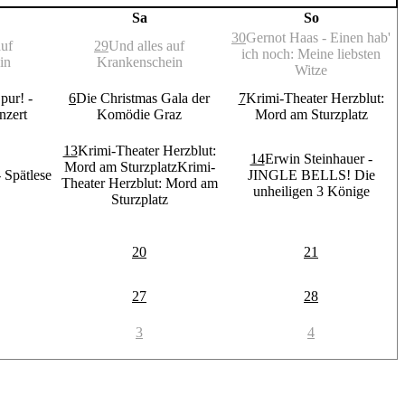
Sa
So
30
Gernot Haas - Einen hab'
auf
29
Und alles auf
ich noch: Meine liebsten
in
Krankenschein
Witze
pur! -
6
Die Christmas Gala der
7
Krimi-Theater Herzblut:
zert
Komödie Graz
Mord am Sturzplatz
13
Krimi-Theater Herzblut:
14
Erwin Steinhauer -
Mord am Sturzplatz
Krimi-
 Spätlese
JINGLE BELLS! Die
Theater Herzblut: Mord am
unheiligen 3 Könige
Sturzplatz
20
21
27
28
3
4