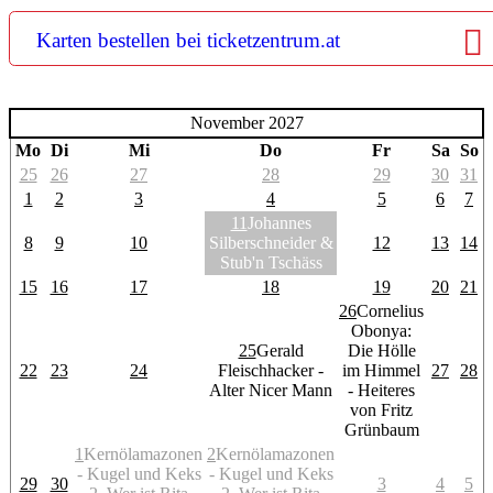
Karten bestellen bei ticketzentrum.at
November 2027
Mo
Di
Mi
Do
Fr
Sa
So
25
26
27
28
29
30
31
1
2
3
4
5
6
7
11
Johannes
8
9
10
Silberschneider &
12
13
14
Stub'n Tschäss
15
16
17
18
19
20
21
26
Cornelius
Obonya:
25
Gerald
Die Hölle
22
23
24
Fleischhacker -
im Himmel
27
28
Alter Nicer Mann
- Heiteres
von Fritz
Grünbaum
1
Kernölamazonen
2
Kernölamazonen
- Kugel und Keks
- Kugel und Keks
29
30
3
4
5