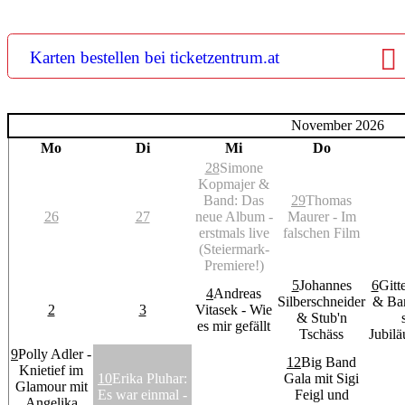
Karten bestellen bei ticketzentrum.at
November 2026
Mo
Di
Mi
Do
28
Simone
Kopmajer &
Band: Das
29
Thomas
26
27
neue Album -
Maurer - Im
erstmals live
falschen Film
(Steiermark-
Premiere!)
5
Johannes
6
Gitt
4
Andreas
Silberschneider
& Ban
2
3
Vitasek - Wie
& Stub'n
es mir gefällt
Tschäss
Jubil
9
Polly Adler -
12
Big Band
Knietief im
10
Erika Pluhar:
Gala mit Sigi
Glamour mit
Es war einmal -
Feigl und
Angelika