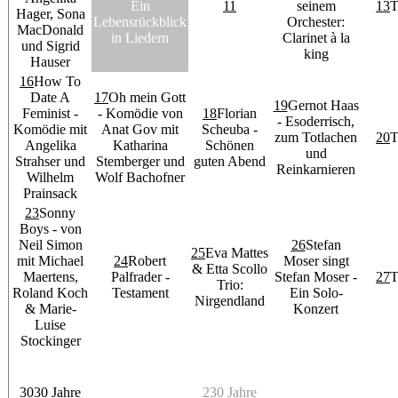
Ein
11
seinem
13
T
Hager, Sona
Lebensrückblick
Orchester:
MacDonald
in Liedern
Clarinet à la
und Sigrid
king
Hauser
16
How To
Date A
17
Oh mein Gott
19
Gernot Haas
Feminist -
- Komödie von
18
Florian
- Esoderrisch,
Komödie mit
Anat Gov mit
Scheuba -
zum Totlachen
20
T
Angelika
Katharina
Schönen
und
Strahser und
Stemberger und
guten Abend
Reinkarnieren
Wilhelm
Wolf Bachofner
Prainsack
23
Sonny
Boys - von
Neil Simon
26
Stefan
25
Eva Mattes
mit Michael
24
Robert
Moser singt
& Etta Scollo
Maertens,
Palfrader -
Stefan Moser -
27
T
Trio:
Roland Koch
Testament
Ein Solo-
Nirgendland
& Marie-
Konzert
Luise
Stockinger
30
30 Jahre
2
30 Jahre