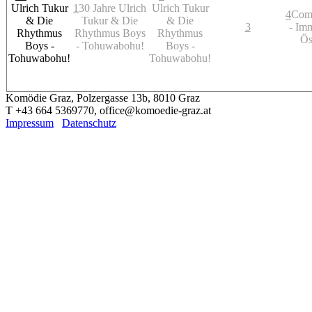
Ulrich Tukur
1
30 Jahre Ulrich
Ulrich Tukur
4
Com
& Die
Tukur & Die
& Die
3
- Im
Rhythmus
Rhythmus Boys
Rhythmus
Ös
Boys -
- Tohuwabohu!
Boys -
Tohuwabohu!
Tohuwabohu!
Komödie Graz, Polzergasse 13b, 8010 Graz
T +43 664 5369770, office@komoedie-graz.at
Impressum
Datenschutz