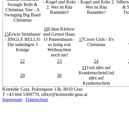
- Kugel und Keks
- Kugel und Keks 2.
Silber
Swingle Bells &
2. Wer ist Rita
Wer ist Rita
& S
Christmas Tree - A
Rammler?
Rammler?
Ts
Swinging Big Band
Christmas
16
Lilian Klebow
15
Erwin Steinhauer
und Gernot Haas:
- JINGLE BELLS!
O Pannenbaum -
17
Cover Girls - It's
Die unheiligen 3
so lustig war
Christmas
Könige
Weihnachten
noch nie!
22
23
24
31
Und alles auf
Krankenschein
Und
29
30
alles auf
Krankenschein
Komödie Graz, Polzergasse 13b, 8010 Graz
T +43 664 5369770, office@komoedie-graz.at
Impressum
Datenschutz